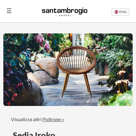
☰
ENG
Letti
Divani
Rifacimento
Divani
Articoli
Area
Visualizza altri
Poltrone »
Riservata
Sedia Iroko