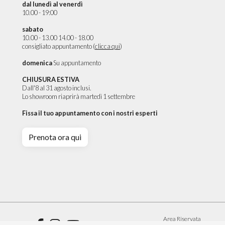
dal lunedì al venerdì
10.00 - 19:00
sabato
10.00 - 13.00 14.00 - 18.00
consigliato appuntamento (
clicca qui
)
domenica
Su appuntamento
CHIUSURA ESTIVA
Dall'8 al 31 agosto inclusi.
Lo showroom riaprirà martedì 1 settembre
Fissa il tuo appuntamento con i nostri esperti
Prenota ora qui
DETTAGLI PRODOTTO
RICHIEDI PREVENTIVO
Area Riservata